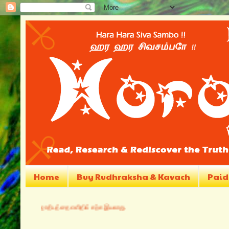
Home
Buy Rudhraksha & Kavach
Paid