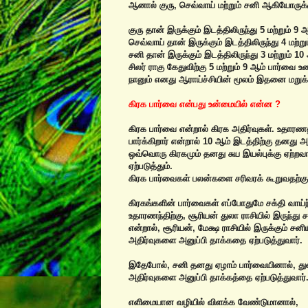
ஆனால் குரு, செவ்வாய் மற்றும் சனி ஆகியோருக்
குரு தான் இருக்கும் இடத்திலிருந்து 5 மற்றும் 9 
செவ்வாய் தான் இருக்கும் இடத்திலிருந்து 4 மற்று
சனி தான் இருக்கும் இடத்திலிருந்து 3 மற்றும் 10
சிலர் ராகு கேதுவிற்கு 5 மற்றும் 9 ஆம் பார்வ
நானும் எனது ஆராய்ச்சியின் மூலம் இதனை மறுக்
கிரக பார்வை என்பது உன்மையில் என்ன ?
கிரக பார்வை என்றால் கிரக அதிர்வுகள். உதாரணத
பார்க்கிறார் என்றால் 10 ஆம் இடத்திற்கு தனது அ
ஒவ்வொரு கிரகமும் தனது சுய இயல்புக்கு ஏற்றவா
ஏற்படுத்தும்.
கிரக பார்வைகள் பலன்களை சரிவரக் கூறுவதற்கு 
கிரகங்களின் பார்வைகள் எப்போதுமே சக்தி வாய்
உதாரணந்திற்கு, சூரியன் துலா ராசியில் இருந்து 
என்றால், சூரியன், மேக்ஷ ராசியில் இருக்கும
அதிர்வுகளை அனுப்பி தாக்கதை ஏற்படுத்துவார்.
இதேபோல், சனி தனது ஏழாம் பார்வையினால், துல
அதிர்வுகளை அனுப்பி தாக்கத்தை ஏற்படுத்துவார்
எளிமையான வழியில் விளக்க வேண்டுமானால்,