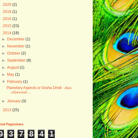
►
2020
(2)
►
2018
(1)
►
2016
(1)
►
2015
(23)
▼
2014
(18)
►
December
(1)
►
November
(1)
►
October
(2)
►
September
(8)
►
August
(1)
►
May
(1)
▼
February
(1)
Planetary Aspects or Graha Dristi - கிரக
பார்வைகள்...
►
January
(3)
►
2013
(25)
otal Pageviews
9
3
7
8
4
1