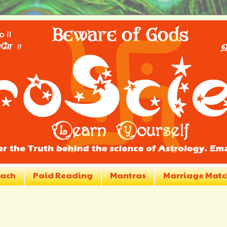
vach
Paid Reading
Mantras
Marriage Matc