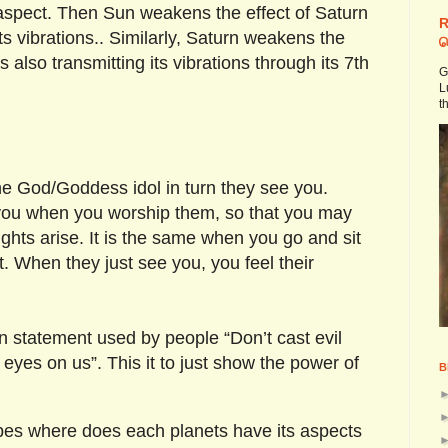
 aspect. Then Sun weakens the effect of Saturn
R
ts vibrations.. Similarly, Saturn weakens the
ச
s also transmitting its vibrations through its 7th
G
L
t
he God/Goddess idol in turn they see you.
y you when you worship them, so that you may
hts arise. It is the same when you go and sit
nt. When they just see you, you feel their
 statement used by people “Don’t cast evil
eyes on us”. This it to just show the power of
B
es where does each planets have its aspects