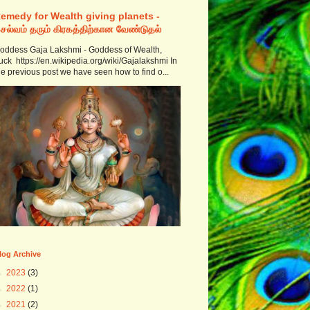
emedy for Wealth giving planets -
ெல்வம் தரும் கிரகத்திற்கான வேண்டுதல்
oddess Gaja Lakshmi - Goddess of Wealth,
uck https://en.wikipedia.org/wiki/Gajalakshmi In
he previous post we have seen how to find o...
log Archive
►
2023
(3)
►
2022
(1)
►
2021
(2)