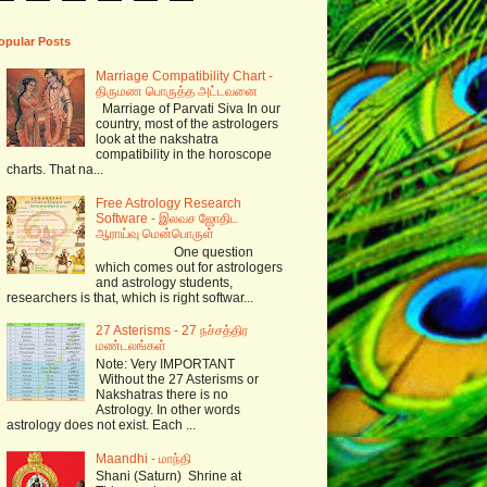
opular Posts
Marriage Compatibility Chart -
திருமண பொருத்த அட்டவனை
Marriage of Parvati Siva In our
country, most of the astrologers
look at the nakshatra
compatibility in the horoscope
charts. That na...
Free Astrology Research
Software - இலவச ஜோதிட
ஆராய்வு மென்பொருள்
One question
which comes out for astrologers
and astrology students,
researchers is that, which is right softwar...
27 Asterisms - 27 நச்சத்திர
மண்டலங்கள்
Note: Very IMPORTANT
Without the 27 Asterisms or
Nakshatras there is no
Astrology. In other words
astrology does not exist. Each ...
Maandhi - மாந்தி
Shani (Saturn) Shrine at