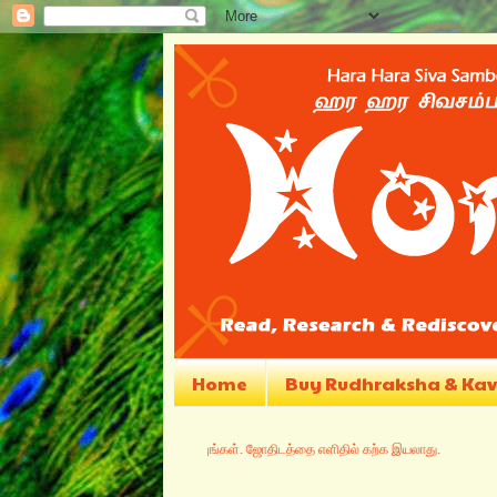
Home
Buy Rudhraksha & Ka
ந்து முழுமையாக‌ படியுங்கள். ஜோதிடத்தை எளிதில் கற்க‌ இயலாது.