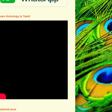
earn Astrology in Tamil
eatured post