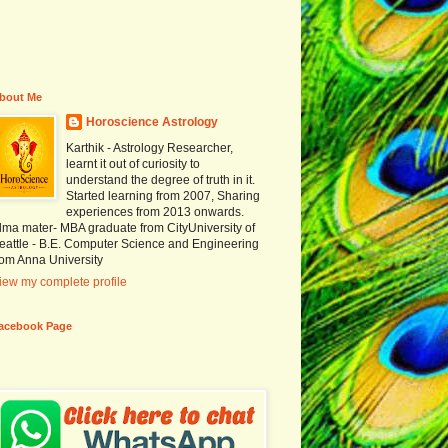
bout Me
Horoscience Astrology
Karthik - Astrology Researcher,
learnt it out of curiosity to
understand the degree of truth in it.
Started learning from 2007, Sharing
experiences from 2013 onwards.
lma mater- MBA graduate from CityUniversity of
eattle - B.E. Computer Science and Engineering
rom Anna University
iew my complete profile
acebook Page