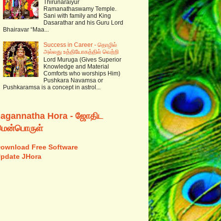
Thirunaraiyur
Ramanathaswamy Temple.
Sani with family and King
Dasarathar and his Guru Lord
Bhairavar “Maa...
Success in Career - தொழில்
அல்லது உத்தியோகத்தில் வெற்றி
Lord Muruga (Gives Superior
Knowledge and Material
Comforts who worships Him)
Pushkara Navamsa or
Pushkaramsa is a concept in astrol...
Jagannatha Hora - ஜோதிட
மென்பொருள்
ownload Free Software
pdate JHora