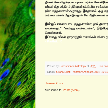
நீங்கள் கோவிலுக்கு கடவுளை பார்க்க செல்கிறீர்க
உங்கள் மீது மந்திர அதிர்வுகள் பட்டு சில தாக்
நல்ல‌ சிந்தனைகள் எழுகிறது. இதேபோல், ஒரு சிறந
பார்வை உங்கள் மீது படுவதால் சில அதிவுகளால் உ
இன்னும் எளிமையாக புரிந்துகொள்ள‌, நாம் தின
வைக்காதட", "கண்ணு வைச்சுடாங்க", இதிலிருந்து
கொள்ளலாம்.
இப்போது உங்கள் ஜாதகத்தில் கிரகங்கள் எங்கே 
- Karthik. R
Posted by
Horoscience Astrology
at
22:25
No co
Labels:
Graha Dristi
,
Planetary Aspects
,
கிரக பார்வ
Newer Posts
Subscribe to:
Posts (Atom)