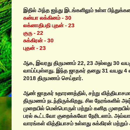
இதில் அந்த ஐந்து இடங்களிலும் உள்ள பிந்துக்க
கன்யா லக்கினம் - 30
லக்னாதிபதி புதன் - 23
குரு - 22
சுக்கிரன் - 30
புதன் - 23
ஆக, இவரது திருமணம் 22, 23 அல்லது 30 வயது
வாய்ப்புள்ளது. இந்த ஜாதகர் தனது 31 வயது 4
2018 திருமணம் செய்தார்.
ஆண் ஜாதகர் உதாரணத்தில், சற்று வித்தியாசமா
திருமணம் நடந்திருக்கிறது. சில நேரங்களில் அஷ
முறையில் மென்பொருள் மற்றும் கனித முறையில் 
பரல் கூட்டவோ குறைக்கவோ நேரிடலாம். அவ்வா
வாரங்கள் வித்தியாசம் உள்ளது சுக்கிரன் மற்றும