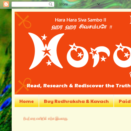
Home
Buy Rudhraksha & Kavach
Paid