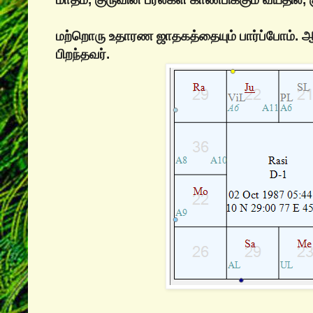
மற்றொரு உதாரண ஜாதகத்தையும் பார்ப்போம். 
பிறந்தவர்.