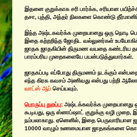
இதனை குறுக்காக சரி பார்க்க, சரியான பயிற்ச்ச
தசா, புத்தி, அந்தர் நிலகளை கொண்டு தீர்மானிப்
இந்த அஷ்டகவர்க்க முறையானது ஒரு நொடி பொழ
இதை கற்றறிந்த ஜோதிட வல்லுனர்கள் உபயோகிக்
ஜாதக ஜாதகியின் திருமண வயதை கண்டரிய‌ தாங்
பாரம்பரிய முறைகளையே பயன்படுத்துவார்கள்.
ஜாதகப்படி எப்போது திருமணம் நடக்கும் என்பதை
எந்த கிரக கவசம் அணிவது என்பது பற்றி 
வாட்ஸ் ஆப்
செய்யவும்.
பொருப்பு துறப்பு:
அஷ்டக்கவர்க்க முறையானது ஒ
கூடியது, ஒரு ஸ்னாப்ஷாட் குறுக்கு வழி முறை
நம்பலாகாது. ஏனெனில், இதை பெருவாரியான ஜ
10000 வாழும் உணமையான ஜாதகங்களை கொண்ட