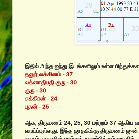
இதில் அந்த ஐந்து இடங்களிலும் உள்ள பிந்துக்க
தனுர் லக்கினம் - 37
லக்னாதிபதி குரு - 30
குரு - 30
சுக்கிரன் - 24
புதன் - 25
ஆக, திருமணம் 24, 25, 30 மற்றும் 37 ஆகிய வ
வாய்ப்புள்ளது. இந்த ஜாதகிக்கு திருமணம் ஜுன்
மாதம், குருவின் பரல்கள் காண்பிக்கும் வயதில், 