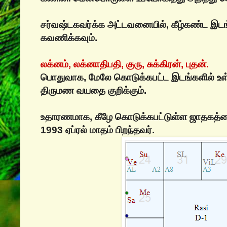
சர்வஷ்டகவர்க்க அட்டவனையில், கீழ்கண்ட இட
கவணிக்கவும்.
லக்னம், லக்னாதிபதி, குரு, சுக்கிரன், புதன்.
பொதுவாக, மேலே கொடுக்கபட்ட இடங்களில் உள
திருமண வயதை குறிக்கும்.
உதாரணமாக, கீழே கொடுக்கபட்டுள்ள ஜாதகத்த
1993 ஏப்ரல் மாதம் பிறந்தவர்.