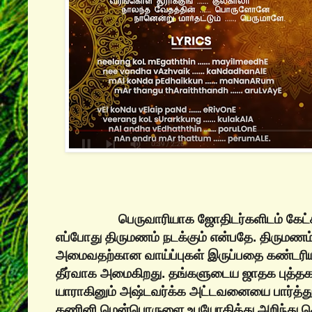
பெருவாரியாக ஜோதிடர்களிடம் கேட்கப்பட
எப்போது திருமணம் நடக்கும் என்பதே. திருமணம
அமைவதற்கான வாய்ப்புகள் இருப்பதை கண்டரி
தீர்வாக அமைகிறது. தங்களுடைய‌ ஜாதக புத்தக
யாராகினும் அஷ்டவர்க்க அட்டவனையை பார்த்
கணினி மென்பொருளை உபயோகித்து அறிந்து க