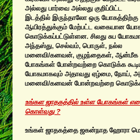
அல்லது பார்வை அல்லது குறிப்பிட்ட‌
இடத்தில் இருந்தாலோ ஒரு யோகத்திற்கு 
ஆயிரத்துக்கும் மேற்பட்ட வகையான யோக
கொடுக்கப்பட்டுள்ளன. சிலது சுப யோகமா
அந்தஸ்து, செல்வம், பொருள், நல்ல
மனைவி/கனவன், குழந்தைகள், ஆன்மீக ஞா
போகங்கள் போன்றவற்றை கொடுக்க கூடிய
யோகமாகவும் அதாவது ஏழ்மை, நோய், அவ
மனைவி/கனவன் போன்றவற்றை கொடுக்க க
உங்கள ஜாதகத்தில் உள்ள யோகங்கள் எவ
கொள்வது ?
உங்கள் ஜாதகத்தை ஜகன்நாத ஹோரா மென்