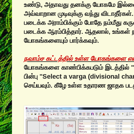
உண்டு, அதாவது தனக்கு யோகமே இல்லை 
அவ்வாறான முடிவுக்கு வந்து விடாதீர்கள
படைக்க அராம்பிக்கும் போதே நம்மீது 
படைக்க ஆரம்பித்தார். ஆதலால், உங்கள் ந
யோகங்களையும் பார்க்கவும்.
நவாம்ச கட்டத்தில் உள்ள யோகங்களை எவ்வ
யோகங்களை காண்பிக்கபடும் இடத்தில் "வ
பின்பு "Select a varga (divisional ch
செய்யவும். கீழே உள்ள உதாரண ஜாதக படத்