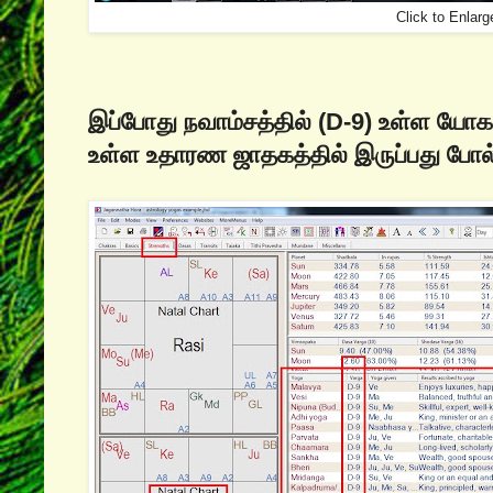
Click to Enlarg
இப்போது நவாம்சத்தில் (D-9) உள்ள ய
உள்ள உதாரண ஜாதகத்தில் இருப்பது போல் 