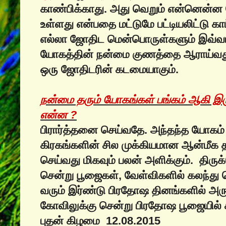
காண்பிக்காது. அது வெறும் என்னென்ன
உள்ளது என்பதை மட்டுமே பட்டியலிட்டு காட
எல்லா ஜோதிட மென்பொருள்களும் இவ்வாற
யோகத்தின் நன்மை குணத்தை ஆராய்வ
ஒரு ஜோதிடரின் கடமையாகும்.
நன்மை தரும் யோகங்கள் பங்கம் ஆகி இரு
என்ன ?
பிரார்த்தனை செய்வதே. அந்தந்த யோகம
கிரகங்களின் சில முக்கியமான ஆன்மீக 
செய்வது மிகவும் பலன் அளிக்கும். திருக
சென்று பூஜைகள், வேள்விகளில் கலந்து 
வரும் இர்ண்டு பிரதோஷ தினங்களில் அரு
கோவிலுக்கு சென்று பிரதோஷ பூஜையில் 
புதன் கிழமை 12.08.2015