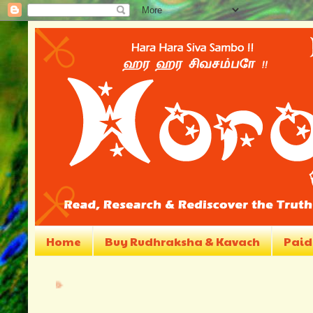
Home
Buy Rudhraksha & Kavach
Paid