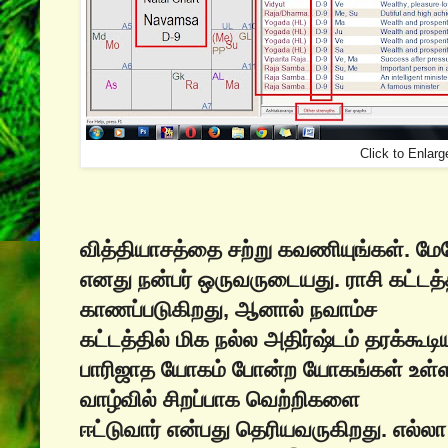
Click to Enlarg
வித்தியாசத்தை சற்று கவணியுங்கள். ம
எனது நன்பர் ஒருவருடையது. ராசி கட்ட
காணப்படுகிறது, ஆனால் நவாம்ச
கட்டத்தில் மிக நல்ல அதிர்ஷ்டம் தரக்க
பாரிஜாத யோகம் போன்ற யோகங்கள் உள்
வாழ்வில் சிறப்பாக வெற்றிகளை
ஈட்டுவார் என்பது தெரியவருகிறது. எல்ல