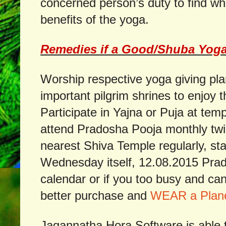
concerned person’s duty to find wh
benefits of the yoga.
Remedies if a Good/Shuba Yoga f
Worship respective yoga giving plan
important pilgrim shrines to enjoy 
Participate in Yajna or Puja at temp
attend Pradosha Pooja monthly tw
nearest Shiva Temple regularly, st
Wednesday itself, 12.08.2015 Pra
calendar or if you too busy and can
better purchase and
WEAR a Plane
Jagannatha Hora Software is able t