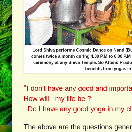
Lord Shiva performs Cosmic Dance on Nandi(Bu
comes twice a month during 4.30 P.M to 6.00 P.M
ceremony at any Shiva Temple. So Attend Prado
benefits from yogas i
"
I don’t have any good and importa
How will my life be ?
Do I have any good yoga in my ch
The above are the questions gener